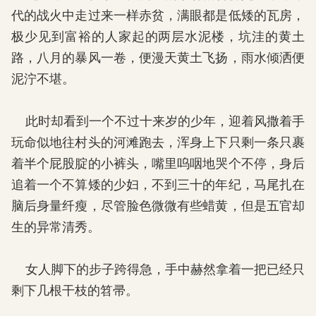
代的战火中走过来一样赤贫，满眼都是低矮的瓦房，
极少见到富裕的人家起的两层水泥楼，坑洼的黄土
路，八月的暴风一卷，便漫天黄土飞扬，雨水倾洒便
泥泞不堪。
此时却看到一个不过十来岁的少年，迎着风撒着手
玩命似地往村头的河滩跑去，浑身上下只剩一条只裹
着半个屁股腚的小裤头，嘴里呜咽地哭个不停，身后
追着一个不算矮的少妇，不到三十的年纪，马尾扎在
脑后身量纤瘦，尽管脸色微微有些蜡黄，但是五官却
生的异常清秀。
女人脚下的步子跨得急，手中赫然拿着一把已经只
剩下几根干枝的笤帚。