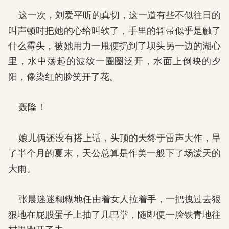
这一次，刘爱平听的真切，这一道有些不似往日的
叫声顿时把她的心给叫软了，手里的笤帚似乎是触了
什么霉头，被她用力一甩便扔到了坝头另一边的湖心
里，水中荡起的波纹一圈圈泛开，水面上倒映的夕
阳，像染红的脸笑开了花。
轰隆！
娘儿俩还没有搭上话，头顶的天终于雷声大作，旱
了半个月的夏末，天公总算是作美一般下了场泼天的
大雨。
张晨迷迷糊糊地任由着女人拉着手，一把拽过去狠
狠地在屁股蛋子上抽了几巴掌，随即便一脸铁青地往