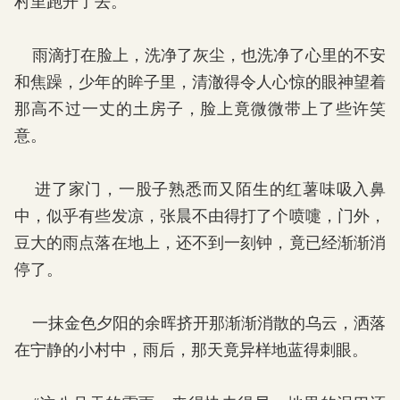
村里跑开了去。
雨滴打在脸上，洗净了灰尘，也洗净了心里的不安
和焦躁，少年的眸子里，清澈得令人心惊的眼神望着
那高不过一丈的土房子，脸上竟微微带上了些许笑
意。
进了家门，一股子熟悉而又陌生的红薯味吸入鼻
中，似乎有些发凉，张晨不由得打了个喷嚏，门外，
豆大的雨点落在地上，还不到一刻钟，竟已经渐渐消
停了。
一抹金色夕阳的余晖挤开那渐渐消散的乌云，洒落
在宁静的小村中，雨后，那天竟异样地蓝得刺眼。