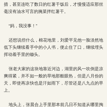
措，甚至连吃了数日的红薯干饭后，才慢慢适应那丝
毫没有油水可言的腌菜拌红薯干。
“妈，我没事！”
还想说些什么，棉花地里，刘爱平见他一脸淡然地
低下头继续看手中的小人书，便止住了口，继续埋头
挥动着手里的锄头。
张老大家的这块地靠近河边，湖里的风一吹倒是凉
爽得紧，并不如一般的旱地那般眼热，但是八月份的
天，即使再凉快也是汗如雨下，尽管还是八九点的早
上。
地头上，张晨合上手里那本前几日不知道从哪里掏