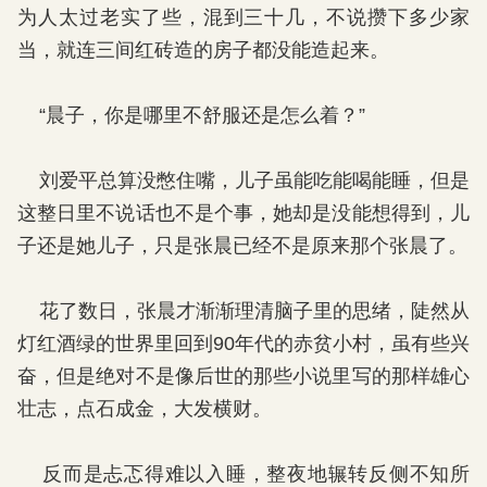
为人太过老实了些，混到三十几，不说攒下多少家
当，就连三间红砖造的房子都没能造起来。
“晨子，你是哪里不舒服还是怎么着？”
刘爱平总算没憋住嘴，儿子虽能吃能喝能睡，但是
这整日里不说话也不是个事，她却是没能想得到，儿
子还是她儿子，只是张晨已经不是原来那个张晨了。
花了数日，张晨才渐渐理清脑子里的思绪，陡然从
灯红酒绿的世界里回到90年代的赤贫小村，虽有些兴
奋，但是绝对不是像后世的那些小说里写的那样雄心
壮志，点石成金，大发横财。
反而是忐忑得难以入睡，整夜地辗转反侧不知所