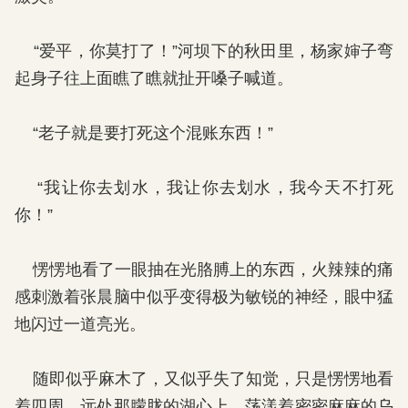
“爱平，你莫打了！”河坝下的秋田里，杨家婶子弯
起身子往上面瞧了瞧就扯开嗓子喊道。
“老子就是要打死这个混账东西！”
“我让你去划水，我让你去划水，我今天不打死
你！”
愣愣地看了一眼抽在光胳膊上的东西，火辣辣的痛
感刺激着张晨脑中似乎变得极为敏锐的神经，眼中猛
地闪过一道亮光。
随即似乎麻木了，又似乎失了知觉，只是愣愣地看
着四周，远处那朦胧的湖心上，荡漾着密密麻麻的乌